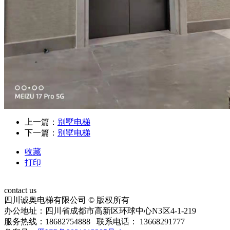
上一篇：
别墅电梯
下一篇：
别墅电梯
收藏
打印
contact us
四川诚奥电梯有限公司 © 版权所有
办公地址：四川省成都市高新区环球中心N3区4-1-219
服务热线：
18682754888
联系电话： 13668291777