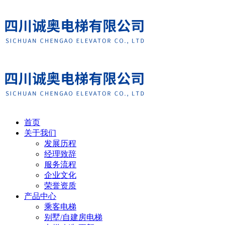
首页
关于我们
发展历程
经理致辞
服务流程
企业文化
荣誉资质
产品中心
乘客电梯
别墅/自建房电梯