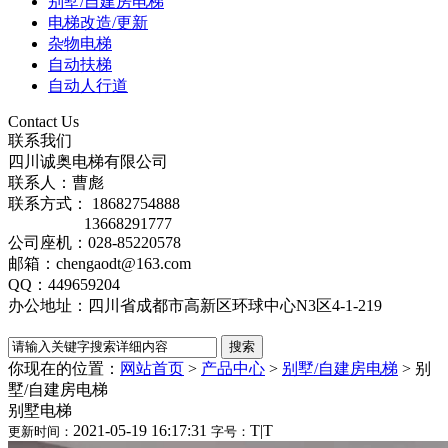
别墅/自建房电梯
电梯改造/更新
杂物电梯
自动扶梯
自动人行道
Contact Us
联系我们
四川诚奥电梯有限公司
联系人：曹彪
联系方式： 18682754888
13668291777
公司座机：028-85220578
邮箱：chengaodt@163.com
QQ：449659204
办公地址：四川省成都市高新区环球中心N3区4-1-219
你现在的位置：
网站首页
>
产品中心
>
别墅/自建房电梯
>
别
墅/自建房电梯
别墅电梯
2021-05-19 16:17:31
T
|
T
更新时间：
字号：