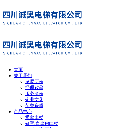
首页
关于我们
发展历程
经理致辞
服务流程
企业文化
荣誉资质
产品中心
乘客电梯
别墅/自建房电梯