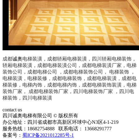
成都
诚奥
电梯装潢，成都轿厢电梯装潢，四川轿厢电梯装饰，
轿厢电梯装潢，成都电梯装潢公司，成都电梯装潢厂家，电梯
装饰公司，成都电梯公司 ，成都电梯装饰公司， 电梯装饰 ，
电梯装潢，电梯装修，成都电梯装饰，成都电梯装潢，成都电
梯装修，电梯内饰，成都电梯内饰，成都电梯装饰装潢，电梯
装饰厂家， 成都电梯装饰厂家，四川电梯装饰厂家 ，四川电
梯装饰，四川电梯装潢
contact us
四川诚奥电梯有限公司 © 版权所有
办公地址：四川省成都市高新区环球中心N3区4-1-219
服务热线：
18682754888
联系电话： 13668291777
备案号：
蜀ICP备2021012285号-1