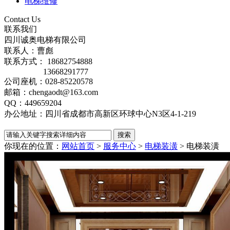
电梯维修
Contact Us
联系我们
四川诚奥电梯有限公司
联系人：曹彪
联系方式： 18682754888
13668291777
公司座机：028-85220578
邮箱：chengaodt@163.com
QQ：449659204
办公地址：四川省成都市高新区环球中心N3区4-1-219
你现在的位置：
网站首页
>
服务中心
>
电梯装潢
>
电梯装潢